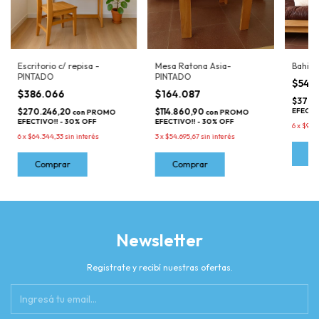
Escritorio c/ repisa -
Mesa Ratona Asia-
Bahiut
PINTADO
PINTADO
$540
$386.066
$164.087
$378.
$270.246,20
$114.860,90
EFECTI
con
PROMO
con
PROMO
EFECTIVO!! - 30% OFF
EFECTIVO!! - 30% OFF
6
x
$90.
6
x
$64.344,33
sin interés
3
x
$54.695,67
sin interés
Newsletter
Registrate y recibí nuestras ofertas.