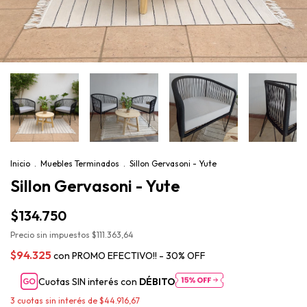
Inicio
.
Muebles Terminados
.
Sillon Gervasoni - Yute
Sillon Gervasoni - Yute
$134.750
Precio sin impuestos
$111.363,64
$94.325
con
PROMO EFECTIVO!! - 30% OFF
Cuotas SIN interés con
DÉBITO
3
cuotas sin interés de
$44.916,67