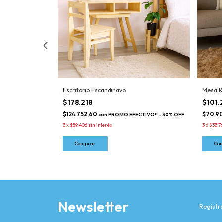
Escritorio Escandinavo
Mesa R
$178.218
$101.
$124.752,60
$70.9
TIVO!! - 30% OFF
con
PROMO EFECTIVO!! - 30% OFF
3
x
$59.406
sin interés
3
x
$33.7
Newsletter
Registra