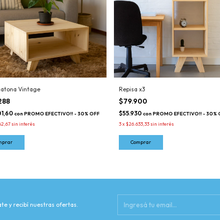
atona Vintage
Repisa x3
288
$79.900
01,60
$55.930
con
PROMO EFECTIVO!! - 30% OFF
con
PROMO EFECTIVO!! - 30% 
62,67
sin interés
3
x
$26.633,33
sin interés
te y recibí nuestras ofertas.