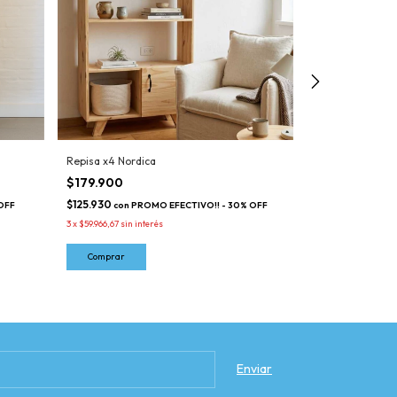
Repisa x4 Nordica
Futon 3 cuerpos
$179.900
$749.595
$125.930
$524.716,50
OFF
con
PROMO EFECTIVO!! - 30% OFF
con
3
x
$59.966,67
sin interés
6
x
$124.932,50
sin i