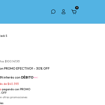
0
ack S
stos
$100.147,93
on
PROMO EFECTIVO!! - 30% OFF
IN interés con
DÉBITO
rés de
$40.393
o
pagando con PROMO
% OFF
on otras promociones
les