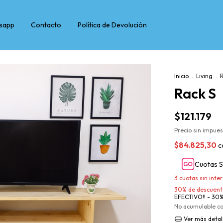
sapp
Contacto
Política de Devolución
Inicio
.
Living
.
R
Rack S
$121.179
Precio sin impue
$84.825,30
c
Cuotas S
3
cuotas sin inte
30% de descuent
EFECTIVO!! - 30
No acumulable c
Ver más detal