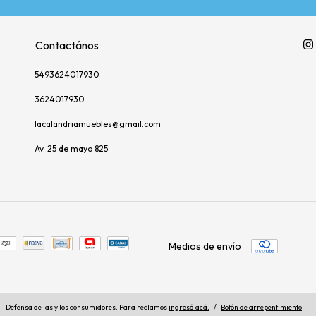
Contactános
5493624017930
3624017930
lacalandriamuebles@gmail.com
Av. 25 de mayo 825
Medios de envío
Defensa de las y los consumidores. Para reclamos
ingresá acá.
/
Botón de arrepentimiento