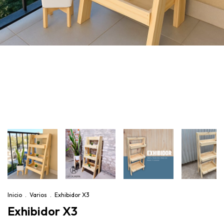
Inicio
.
Varios
.
Exhibidor X3
Exhibidor X3