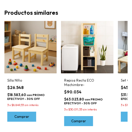
Productos similares
Silla NIño
Repisa Recta ECO
Set Cu
Machimbre-
$26.548
$45.
$90.034
$18.583,60
$31.53
con
PROMO
EFECTIVO!! - 30% OFF
$63.023,80
EFECTI
con
PROMO
EFECTIVO!! - 30% OFF
3
x
$8.849,33
sin interés
3
x
$15.0
3
x
$30.011,33
sin interés