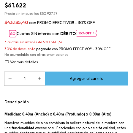
$61.622
Precio sin impuestos
$50.927,27
$43.135,40
con
PROMO EFECTIVO!! - 30% OFF
Cuotas SIN interés con
DÉBITO
3
cuotas sin interés de
$20.540,67
30% de descuento
pagando con PROMO EFECTIVO!! - 30% OFF
No acumulable con otras promociones
Ver más detalles
Descripción
Medidas:
0,40m (Ancho) x 0,40m (Profundo)
x 0.90m (Alto)
Nuestros muebles de pino combinan la belleza natural de la madera con
una funcionalidad excepcional. Fabricados con pino de alta calidad, estos
muebles destacan por su durabilidad y resistencia, así como por sus