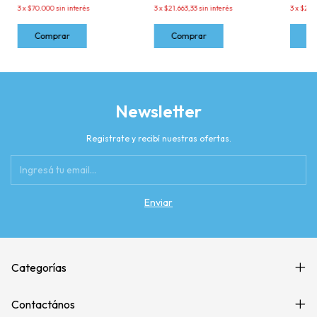
3
x
$70.000
sin interés
3
x
$21.663,33
sin interés
3
x
$27.
Newsletter
Registrate y recibí nuestras ofertas.
Categorías
Contactános