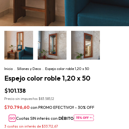
Inicio
.
Sillones y Deco
.
Espejo color roble 1,20 x 50
Espejo color roble 1,20 x 50
$101.138
Precio sin impuestos
$83.585,12
$70.796,60
con
PROMO EFECTIVO!! - 30% OFF
Cuotas SIN interés con
DÉBITO
3
cuotas sin interés de
$33.712,67