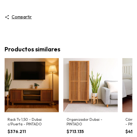
Compartir
Productos similares
Rack Tv 1,50 - Dubai
Organizador Dubai -
Cómoda
c/Puerta - PINTADO
PINTADO
- PIN
$376.211
$713.135
$455.