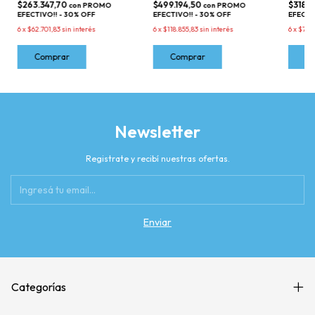
$263.347,70
$499.194,50
$318.
con
PROMO
con
PROMO
EFECTIVO!! - 30% OFF
EFECTIVO!! - 30% OFF
EFECTI
6
x
$62.701,83
sin interés
6
x
$118.855,83
sin interés
6
x
$75.8
Newsletter
Registrate y recibí nuestras ofertas.
Categorías