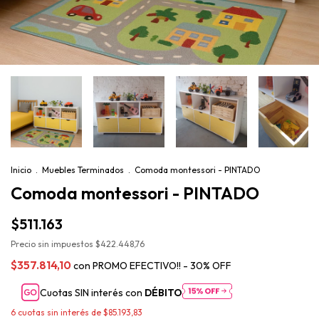
Inicio
.
Muebles Terminados
.
Comoda montessori - PINTADO
Comoda montessori - PINTADO
$511.163
Precio sin impuestos
$422.448,76
$357.814,10
con
PROMO EFECTIVO!! - 30% OFF
Cuotas SIN interés con
DÉBITO
6
cuotas sin interés de
$85.193,83