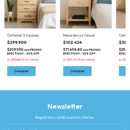
Chifonier 5 Cajones
Mesa de Luz Cessar
Cómod
$299.900
$102.424
$366
$209.930
$71.696,80
$256.
con
PROMO
con
PROMO
EFECTIVO!! - 30% OFF
EFECTIVO!! - 30% OFF
EFECTI
3
x
$99.966,67
sin interés
3
x
$34.141,33
sin interés
6
x
$61.1
Newsletter
Registrate y recibí nuestras ofertas.