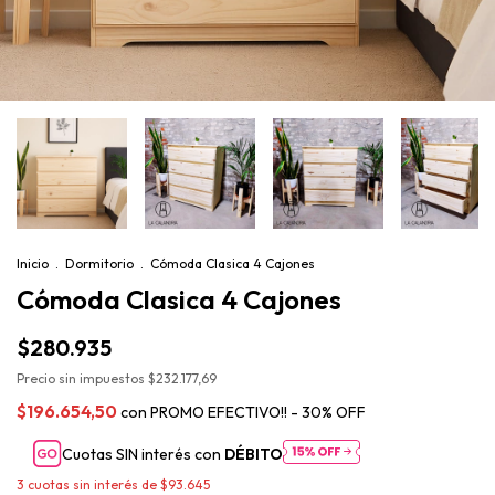
Inicio
.
Dormitorio
.
Cómoda Clasica 4 Cajones
Cómoda Clasica 4 Cajones
$280.935
Precio sin impuestos
$232.177,69
$196.654,50
con
PROMO EFECTIVO!! - 30% OFF
Cuotas SIN interés con
DÉBITO
3
cuotas sin interés de
$93.645